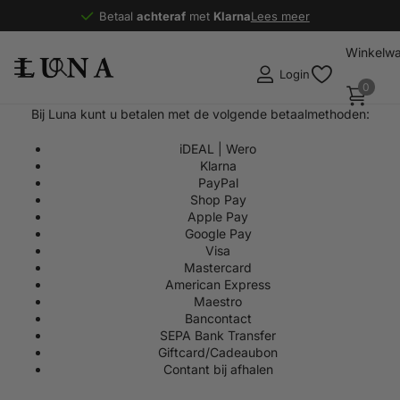
Betaal
achteraf
achteraf
met
Klarna
Klarna
Lees meer
Winkelw
Login
0
Bij Luna kunt u betalen met de volgende betaalmethoden:
iDEAL | Wero
Klarna
PayPal
Shop Pay
Apple Pay
Google Pay
Visa
Mastercard
American Express
Maestro
Bancontact
SEPA Bank Transfer
Giftcard/Cadeaubon
Contant bij afhalen