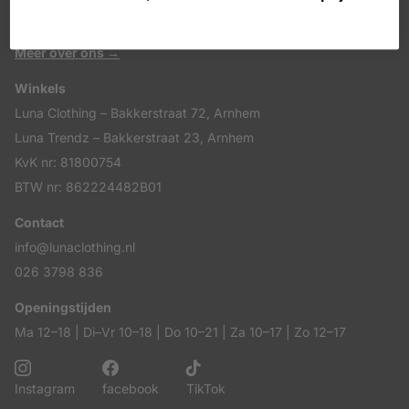
mannen, vrouwen en kinderen. Ontdek internationale
topmerken, schoenen en accessoires in hartje Arnhem.
Meer over ons →
Winkels
Luna Clothing – Bakkerstraat 72, Arnhem
Luna Trendz – Bakkerstraat 23, Arnhem
KvK nr: 81800754
BTW nr: 862224482B01
Contact
info@lunaclothing.nl
026 3798 836
Openingstijden
Ma 12–18 | Di–Vr 10–18 | Do 10–21 | Za 10–17 | Zo 12–17
Instagram
facebook
TikTok