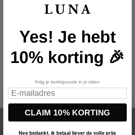

Bericht
*
Yes! Je hebt
10% korting 🎉
Verstuur
Krijg je kortingscode in je inbox
Email
Vóór
16:00u
besteld =
vandaag
verzonden
CLAIM 10% KORTING
Luna Arnhem
Luna Clothing & Luna Trendz bieden exclusieve fashion voor
Nee bedankt, ik betaal liever de volle prijs