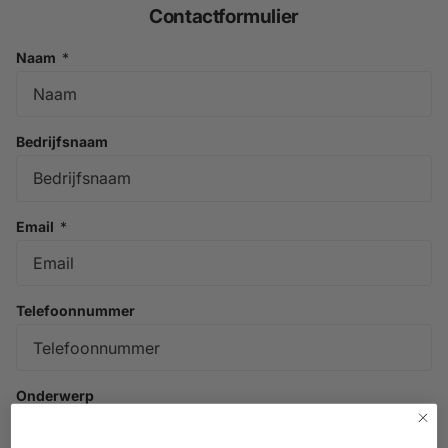
Contactformulier
Naam
*
Bedrijfsnaam
Email
*
Telefoonnummer
Onderwerp